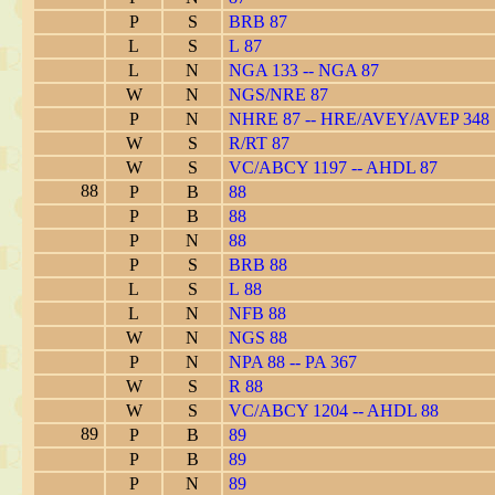
P
S
BRB 87
L
S
L 87
L
N
NGA 133 -- NGA 87
W
N
NGS/NRE 87
P
N
NHRE 87 -- HRE/AVEY/AVEP 348
W
S
R/RT 87
W
S
VC/ABCY 1197 -- AHDL 87
88
P
B
88
P
B
88
P
N
88
P
S
BRB 88
L
S
L 88
L
N
NFB 88
W
N
NGS 88
P
N
NPA 88 -- PA 367
W
S
R 88
W
S
VC/ABCY 1204 -- AHDL 88
89
P
B
89
P
B
89
P
N
89