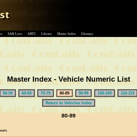
co
SAR Loco
ARTC
Library
Master Index
Glossary
Master Index - Vehicle Numeric List
50-59
60-69
70-79
80-89
90-99
100-109
110-119
Return to Vehicles Index
80-89
etails