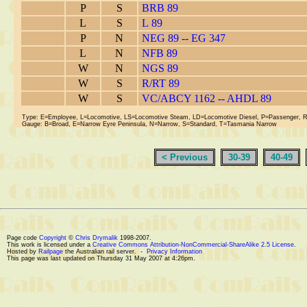
P
S
BRB 89
L
S
L 89
P
N
NEG 89 -- EG 347
L
N
NFB 89
W
N
NGS 89
W
S
R/RT 89
W
S
VC/ABCY 1162 -- AHDL 89
Type: E=Employee, L=Locomotive, LS=Locomotive Steam, LD=Locomotive Diesel, P=Passenger, 
Gauge: B=Broad, E=Narrow Eyre Peninsula, N=Narrow, S=Standard, T=Tasmania Narrow
< Previous
30-39
40-49
Page code
Copyright
©
Chris Drymalik
1998-2007.
This work is licensed under a
Creative Commons Attribution-NonCommercial-ShareAlike 2.5 License
.
Hosted by
Railpage
the Australian rail server. -
Privacy Information
This page was last updated on Thursday 31 May 2007 at 4:26pm.