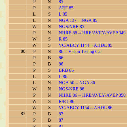
P
N
85
P
S
ARF 85
L
S
L 85
L
N
NGA 137 -- NGA 85
W
N
NGS/NRE 85
P
N
NHRE 85 -- HRE/AVEY/AVEP 349
W
S
R 85
W
S
VC/ABCY 1144 -- AHDL 85
86
P
N
86 -- Vision Testing Car
P
B
86
P
B
86
P
S
BRB 86
L
S
L 86
L
N
NGA 50 -- NGA 86
W
N
NGS/NRE 86
P
N
NHRE 86 -- HRE/AVEY/AVEP 350
W
S
R/RT 86
W
S
VC/ABCY 1154 -- AHDL 86
87
P
B
87
P
B
87
P
N
87