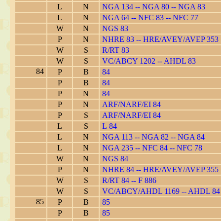
L
N
NGA 134 -- NGA 80 -- NGA 83
L
N
NGA 64 -- NFC 83 -- NFC 77
W
N
NGS 83
P
N
NHRE 83 -- HRE/AVEY/AVEP 353
W
S
R/RT 83
W
S
VC/ABCY 1202 -- AHDL 83
84
P
B
84
P
B
84
P
N
84
P
N
ARF/NARF/EI 84
P
S
ARF/NARF/EI 84
L
S
L 84
L
N
NGA 113 -- NGA 82 -- NGA 84
L
N
NGA 235 -- NFC 84 -- NFC 78
W
N
NGS 84
P
N
NHRE 84 -- HRE/AVEY/AVEP 355
W
S
R/RT 84 -- F 886
W
S
VC/ABCY/AHDL 1169 -- AHDL 84
85
P
B
85
P
B
85