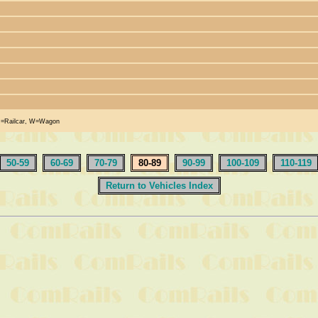
R=Railcar, W=Wagon
50-59
60-69
70-79
80-89
90-99
100-109
110-119
Return to Vehicles Index