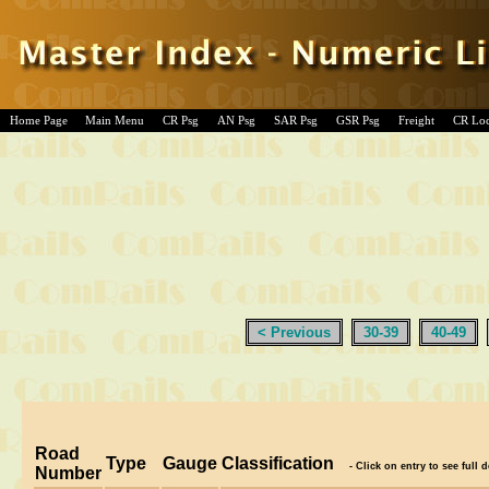
Home Page
Main Menu
CR Psg
AN Psg
SAR Psg
GSR Psg
Freight
CR Lo
< Previous
30-39
40-49
Road
Type
Gauge
Classification
- Click on entry to see full d
Number