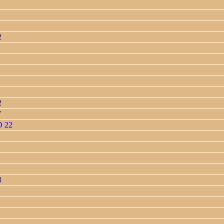
2
2
7
D 22
3