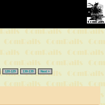
120-129
130-139
Next >