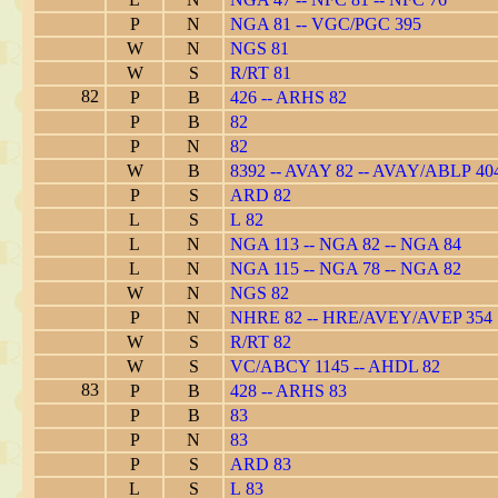
P
N
NGA 81 -- VGC/PGC 395
W
N
NGS 81
W
S
R/RT 81
82
P
B
426 -- ARHS 82
P
B
82
P
N
82
W
B
8392 -- AVAY 82 -- AVAY/ABLP 40
P
S
ARD 82
L
S
L 82
L
N
NGA 113 -- NGA 82 -- NGA 84
L
N
NGA 115 -- NGA 78 -- NGA 82
W
N
NGS 82
P
N
NHRE 82 -- HRE/AVEY/AVEP 354
W
S
R/RT 82
W
S
VC/ABCY 1145 -- AHDL 82
83
P
B
428 -- ARHS 83
P
B
83
P
N
83
P
S
ARD 83
L
S
L 83