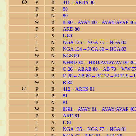
80
P
B
411 -- ARHS 80
P
B
80
P
N
80
W
B
8390 -- AVAY 80 -- AVAY/AVAP 40
P
S
ARD 80
L
S
L 80
L
N
NGA 125 -- NGA 75 -- NGA 80
L
N
NGA 134 -- NGA 80 -- NGA 83
W
N
NGS 80
P
N
NHRD 80 -- HRD/AVDY/AVDP 36
P
B
O 26 -- ABAB 80 -- AB 78 -- WW 5
P
B
O 28 -- AB 80 -- BC 32 -- BCD 9 -- 
W
S
R 80
81
P
B
412 -- ARHS 81
P
B
81
P
N
81
W
B
8391 -- AVAY 81 -- AVAY/AVAP 40
P
S
ARD 81
L
S
L 81
L
N
NGA 135 -- NGA 77 -- NGA 81
L
N
NGA 47 -- NFC 81 -- NFC 76