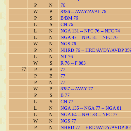
P
N
76
W
B
8386 -- AVAY/AVAP 76
P
S
B/BM 76
L
S
CN 76
L
N
NGA 131 -- NFC 76 -- NFC 74
L
N
NGA 47 -- NFC 81 -- NFC 76
W
N
NGS 76
P
N
NHRD 76 -- HRD/AVDY/AVDP 35
L
N
NT 76
W
S
R 76 -- F 883
77
P
B
77
P
B
77
P
N
77
W
B
8387 -- AVAY 77
P
S
B 77
L
S
CN 77
L
N
NGA 135 -- NGA 77 -- NGA 81
L
N
NGA 64 -- NFC 83 -- NFC 77
W
N
NGS 77
P
N
NHRD 77 -- HRD/AVDY/AVDP 36