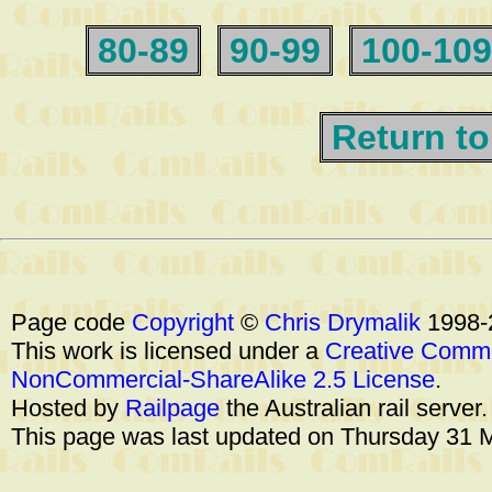
80-89
90-99
100-109
Return to
Page code
Copyright
©
Chris Drymalik
1998-
This work is licensed under a
Creative Commo
NonCommercial-ShareAlike 2.5 License
.
Hosted by
Railpage
the Australian rail server
This page was last updated on Thursday 31 