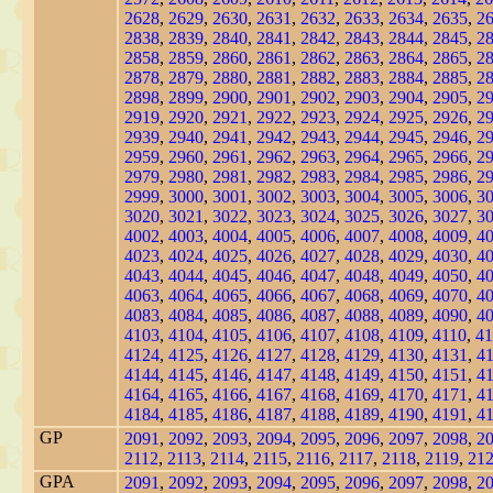
2628
,
2629
,
2630
,
2631
,
2632
,
2633
,
2634
,
2635
,
2
2838
,
2839
,
2840
,
2841
,
2842
,
2843
,
2844
,
2845
,
2
2858
,
2859
,
2860
,
2861
,
2862
,
2863
,
2864
,
2865
,
2
2878
,
2879
,
2880
,
2881
,
2882
,
2883
,
2884
,
2885
,
2
2898
,
2899
,
2900
,
2901
,
2902
,
2903
,
2904
,
2905
,
2
2919
,
2920
,
2921
,
2922
,
2923
,
2924
,
2925
,
2926
,
2
2939
,
2940
,
2941
,
2942
,
2943
,
2944
,
2945
,
2946
,
2
2959
,
2960
,
2961
,
2962
,
2963
,
2964
,
2965
,
2966
,
2
2979
,
2980
,
2981
,
2982
,
2983
,
2984
,
2985
,
2986
,
2
2999
,
3000
,
3001
,
3002
,
3003
,
3004
,
3005
,
3006
,
3
3020
,
3021
,
3022
,
3023
,
3024
,
3025
,
3026
,
3027
,
3
4002
,
4003
,
4004
,
4005
,
4006
,
4007
,
4008
,
4009
,
4
4023
,
4024
,
4025
,
4026
,
4027
,
4028
,
4029
,
4030
,
4
4043
,
4044
,
4045
,
4046
,
4047
,
4048
,
4049
,
4050
,
4
4063
,
4064
,
4065
,
4066
,
4067
,
4068
,
4069
,
4070
,
4
4083
,
4084
,
4085
,
4086
,
4087
,
4088
,
4089
,
4090
,
4
4103
,
4104
,
4105
,
4106
,
4107
,
4108
,
4109
,
4110
,
41
4124
,
4125
,
4126
,
4127
,
4128
,
4129
,
4130
,
4131
,
4
4144
,
4145
,
4146
,
4147
,
4148
,
4149
,
4150
,
4151
,
4
4164
,
4165
,
4166
,
4167
,
4168
,
4169
,
4170
,
4171
,
4
4184
,
4185
,
4186
,
4187
,
4188
,
4189
,
4190
,
4191
,
4
GP
2091
,
2092
,
2093
,
2094
,
2095
,
2096
,
2097
,
2098
,
2
2112
,
2113
,
2114
,
2115
,
2116
,
2117
,
2118
,
2119
,
21
GPA
2091
,
2092
,
2093
,
2094
,
2095
,
2096
,
2097
,
2098
,
2