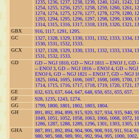
1235
,
1236
,
1237
,
1238
,
1239
,
1240
,
1241
,
1242
,
1
1254
,
1255
,
1256
,
1257
,
1258
,
1259
,
1260
,
1261
,
1
1274
,
1274
,
1275
,
1276
,
1277
,
1278
,
1279
,
1280
,
1
1293
,
1294
,
1295
,
1296
,
1297
,
1298
,
1299
,
1300
,
1
1314
,
1315
,
1316
,
1317
,
1318
,
1319
,
1320
,
1321
,
1
GBX
916
,
1117
,
1291
,
1295
.
GC
1327
,
1328
,
1329
,
1330
,
1331
,
1332
,
1333
,
1334
,
1
1530
,
1531
,
1532
,
1533
.
GCX
1327
,
1328
,
1329
,
1330
,
1331
,
1332
,
1333
,
1334
,
1
1531
,
1532
,
1533
.
GD
GD -- NGJ 1810
,
GD -- NGJ 1811 -- ENOJ 1
,
GD -
-- ENOJ 3
,
GD -- NGJ 1816 -- ENOJ 4
,
GD -- NGJ
ENOJ 6
,
GD -- NGJ 1821 -- ENOJ 7
,
GD -- NGJ 1
1825
,
1694
,
1695
,
1696
,
1697
,
1698
,
1699
,
1700
,
1
1714
,
1715
,
1716
,
1717
,
1718
,
1719
,
1720
,
1721
,
1
GE
632
,
633
,
637
,
644
,
647
,
648
,
650
,
651
,
655
,
657
.
GF
928
,
1235
,
1243
,
1274
.
GG
1799
,
1800
,
1801
,
1802
,
1803
,
1804
.
GH
891
,
892
,
894
,
899
,
915
,
920
,
927
,
934
,
935
,
940
,
9
1049
,
1051
,
1052
,
1058
,
1063
,
1066
,
1068
,
1072
,
1
1286
,
1287
,
1288
,
1289
,
1296
,
1301
,
1303
,
1305
,
1
GHA
887
,
891
,
892
,
894
,
904
,
906
,
908
,
910
,
911
,
914
,
91
980
,
985
,
988
,
989
,
991
,
992
,
994
,
995
,
1000
,
1002