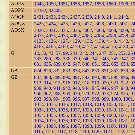
AOPX
1848
,
1850
,
1851
,
1856
,
1857
,
1858
,
1860
,
1908
,
1
AOPY
32382
,
32408
.
AOQF
2431
,
2433
,
2434
,
2437
,
2439
,
2440
,
2441
,
2442
.
AOQX
2423
,
2424
,
2425
,
2426
,
2427
,
2428
,
2430
,
2431
,
2
AOSX
3028
,
3031
,
3035
,
3036
,
4002
,
4003
,
4008
,
4009
,
4
4073
,
4075
,
4078
,
4082
,
4083
,
4084
,
4086
,
4088
,
4
4123
,
4126
,
4127
,
4129
,
4132
,
4139
,
4140
,
4142
,
4
4163
,
4165
,
4169
,
4170
,
4172
,
4174
,
4175
,
4180
,
4
G
12
,
30
,
43
,
57
,
99
,
241
,
242
,
244
,
247
,
251
,
252
,
25
285
,
286
,
288
,
336
,
339
,
340
,
341
,
343
,
345
,
347
,
3
631
,
635
,
639
,
642
,
647
,
648
,
651
,
652
,
653
,
654
,
6
GA
824
,
826
,
832
,
833
,
838
,
843
,
850
,
851
,
857
,
859
,
8
GB
887
,
888
,
889
,
890
,
891
,
892
,
893
,
894
,
895
,
896
,
8
913
,
914
,
915
,
916
,
917
,
918
,
919
,
920
,
921
,
922
,
9
939
,
940
,
941
,
942
,
943
,
944
,
945
,
946
,
947
,
948
,
9
966
,
967
,
968
,
969
,
970
,
971
,
972
,
973
,
974
,
975
,
9
992
,
993
,
994
,
995
,
996
,
997
,
998
,
999
,
1000
,
1001
1014
,
1015
,
1016
,
1017
,
1018
,
1019
,
1020
,
1021
,
1
1034
,
1035
,
1036
,
1037
,
1038
,
1039
,
1040
,
1041
,
1
1054
,
1055
,
1056
,
1057
,
1058
,
1059
,
1060
,
1061
,
1
1074
,
1075
,
1076
,
1077
,
1078
,
1079
,
1080
,
1081
,
1
1094
,
1095
,
1096
,
1097
,
1098
,
1099
,
1100
,
1101
,
11
1115
,
1116
,
1117
,
1118
,
1119
,
1120
,
1121
,
1122
,
112