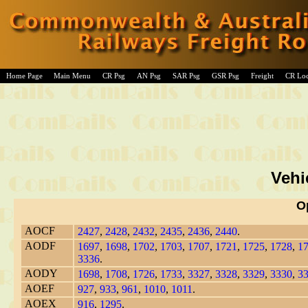
Home Page
Main Menu
CR Psg
AN Psg
SAR Psg
GSR Psg
Freight
CR Lo
Vehi
O
AOCF
2427
,
2428
,
2432
,
2435
,
2436
,
2440
.
AODF
1697
,
1698
,
1702
,
1703
,
1707
,
1721
,
1725
,
1728
,
1
3336
.
AODY
1698
,
1708
,
1726
,
1733
,
3327
,
3328
,
3329
,
3330
,
3
AOEF
927
,
933
,
961
,
1010
,
1011
.
AOEX
916
,
1295
.