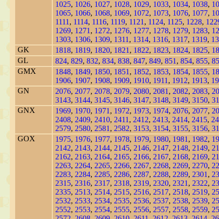
1025
,
1026
,
1027
,
1028
,
1029
,
1033
,
1034
,
1038
,
1
1065
,
1066
,
1068
,
1069
,
1072
,
1073
,
1076
,
1077
,
1
1111
,
1114
,
1116
,
1119
,
1121
,
1124
,
1125
,
1228
,
122
1269
,
1271
,
1272
,
1276
,
1277
,
1278
,
1279
,
1283
,
1
1303
,
1306
,
1309
,
1311
,
1314
,
1316
,
1317
,
1319
,
13
GK
1818
,
1819
,
1820
,
1821
,
1822
,
1823
,
1824
,
1825
,
1
GL
824
,
829
,
832
,
834
,
838
,
847
,
849
,
851
,
854
,
855
,
8
GMX
1848
,
1849
,
1850
,
1851
,
1852
,
1853
,
1854
,
1855
,
1
1906
,
1907
,
1908
,
1909
,
1910
,
1911
,
1912
,
1913
,
19
GN
2076
,
2077
,
2078
,
2079
,
2080
,
2081
,
2082
,
2083
,
2
3143
,
3144
,
3145
,
3146
,
3147
,
3148
,
3149
,
3150
,
3
GNX
1969
,
1970
,
1971
,
1972
,
1973
,
1974
,
2076
,
2077
,
2
2408
,
2409
,
2410
,
2411
,
2412
,
2413
,
2414
,
2415
,
24
2579
,
2580
,
2581
,
2582
,
3153
,
3154
,
3155
,
3156
,
3
GOX
1975
,
1976
,
1977
,
1978
,
1979
,
1980
,
1981
,
1982
,
1
2142
,
2143
,
2144
,
2145
,
2146
,
2147
,
2148
,
2149
,
2
2162
,
2163
,
2164
,
2165
,
2166
,
2167
,
2168
,
2169
,
2
2263
,
2264
,
2265
,
2266
,
2267
,
2268
,
2269
,
2270
,
2
2283
,
2284
,
2285
,
2286
,
2287
,
2288
,
2289
,
2301
,
2
2315
,
2316
,
2317
,
2318
,
2319
,
2320
,
2321
,
2322
,
2
2335
,
2513
,
2514
,
2515
,
2516
,
2517
,
2518
,
2519
,
2
2532
,
2533
,
2534
,
2535
,
2536
,
2537
,
2538
,
2539
,
2
2552
,
2553
,
2554
,
2555
,
2556
,
2557
,
2558
,
2559
,
2
2572
,
2608
,
2609
,
2610
,
2611
,
2612
,
2613
,
2614
,
26