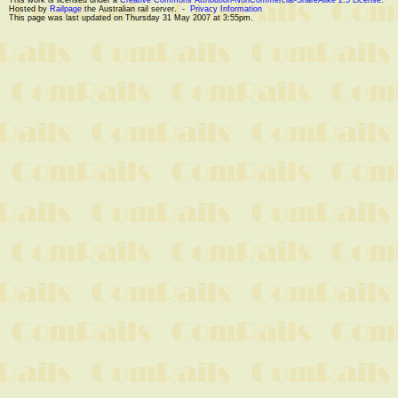
This work is licensed under a
Creative Commons Attribution-NonCommercial-ShareAlike 2.5 License
.
Hosted by
Railpage
the Australian rail server. -
Privacy Information
This page was last updated on Thursday 31 May 2007 at 3:55pm.