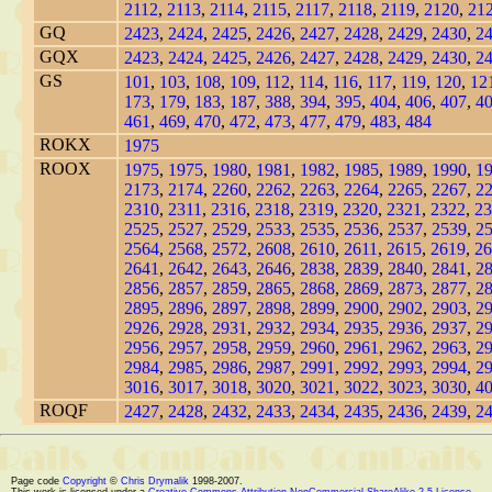
2112
,
2113
,
2114
,
2115
,
2117
,
2118
,
2119
,
2120
,
21
GQ
2423
,
2424
,
2425
,
2426
,
2427
,
2428
,
2429
,
2430
,
2
GQX
2423
,
2424
,
2425
,
2426
,
2427
,
2428
,
2429
,
2430
,
2
GS
101
,
103
,
108
,
109
,
112
,
114
,
116
,
117
,
119
,
120
,
12
173
,
179
,
183
,
187
,
388
,
394
,
395
,
404
,
406
,
407
,
4
461
,
469
,
470
,
472
,
473
,
477
,
479
,
483
,
484
ROKX
1975
ROOX
1975
,
1975
,
1980
,
1981
,
1982
,
1985
,
1989
,
1990
,
1
2173
,
2174
,
2260
,
2262
,
2263
,
2264
,
2265
,
2267
,
2
2310
,
2311
,
2316
,
2318
,
2319
,
2320
,
2321
,
2322
,
23
2525
,
2527
,
2529
,
2533
,
2535
,
2536
,
2537
,
2539
,
2
2564
,
2568
,
2572
,
2608
,
2610
,
2611
,
2615
,
2619
,
26
2641
,
2642
,
2643
,
2646
,
2838
,
2839
,
2840
,
2841
,
2
2856
,
2857
,
2859
,
2865
,
2868
,
2869
,
2873
,
2877
,
2
2895
,
2896
,
2897
,
2898
,
2899
,
2900
,
2902
,
2903
,
2
2926
,
2928
,
2931
,
2932
,
2934
,
2935
,
2936
,
2937
,
2
2956
,
2957
,
2958
,
2959
,
2960
,
2961
,
2962
,
2963
,
2
2984
,
2985
,
2986
,
2987
,
2991
,
2992
,
2993
,
2994
,
2
3016
,
3017
,
3018
,
3020
,
3021
,
3022
,
3023
,
3030
,
4
ROQF
2427
,
2428
,
2432
,
2433
,
2434
,
2435
,
2436
,
2439
,
2
Page code
Copyright
©
Chris Drymalik
1998-2007.