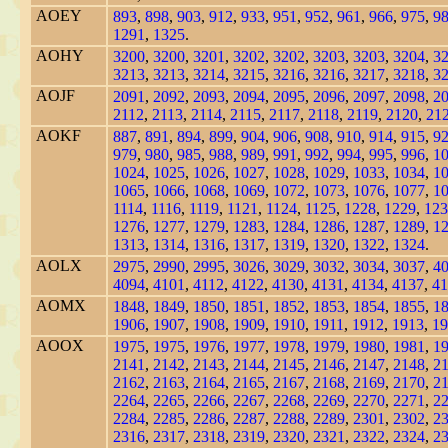
AOEY
893
,
898
,
903
,
912
,
933
,
951
,
952
,
961
,
966
,
975
,
9
1291
,
1325
.
AOHY
3200
,
3200
,
3201
,
3202
,
3202
,
3203
,
3203
,
3204
,
3
3213
,
3213
,
3214
,
3215
,
3216
,
3216
,
3217
,
3218
,
3
AOJF
2091
,
2092
,
2093
,
2094
,
2095
,
2096
,
2097
,
2098
,
2
2112
,
2113
,
2114
,
2115
,
2117
,
2118
,
2119
,
2120
,
21
AOKF
887
,
891
,
894
,
899
,
904
,
906
,
908
,
910
,
914
,
915
,
9
979
,
980
,
985
,
988
,
989
,
991
,
992
,
994
,
995
,
996
,
1
1024
,
1025
,
1026
,
1027
,
1028
,
1029
,
1033
,
1034
,
1
1065
,
1066
,
1068
,
1069
,
1072
,
1073
,
1076
,
1077
,
1
1114
,
1116
,
1119
,
1121
,
1124
,
1125
,
1228
,
1229
,
123
1276
,
1277
,
1279
,
1283
,
1284
,
1286
,
1287
,
1289
,
1
1313
,
1314
,
1316
,
1317
,
1319
,
1320
,
1322
,
1324
.
AOLX
2975
,
2990
,
2995
,
3026
,
3029
,
3032
,
3034
,
3037
,
4
4094
,
4101
,
4112
,
4122
,
4130
,
4131
,
4134
,
4137
,
41
AOMX
1848
,
1849
,
1850
,
1851
,
1852
,
1853
,
1854
,
1855
,
1
1906
,
1907
,
1908
,
1909
,
1910
,
1911
,
1912
,
1913
,
19
AOOX
1975
,
1975
,
1976
,
1977
,
1978
,
1979
,
1980
,
1981
,
1
2141
,
2142
,
2143
,
2144
,
2145
,
2146
,
2147
,
2148
,
2
2162
,
2163
,
2164
,
2165
,
2167
,
2168
,
2169
,
2170
,
2
2264
,
2265
,
2266
,
2267
,
2268
,
2269
,
2270
,
2271
,
2
2284
,
2285
,
2286
,
2287
,
2288
,
2289
,
2301
,
2302
,
2
2316
,
2317
,
2318
,
2319
,
2320
,
2321
,
2322
,
2324
,
2