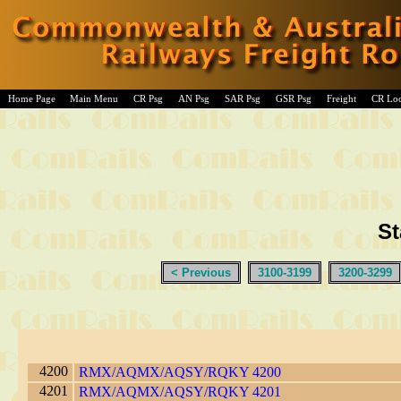
Home Page
Main Menu
CR Psg
AN Psg
SAR Psg
GSR Psg
Freight
CR Lo
St
< Previous
3100-3199
3200-3299
4200
RMX/AQMX/AQSY/RQKY 4200
4201
RMX/AQMX/AQSY/RQKY 4201