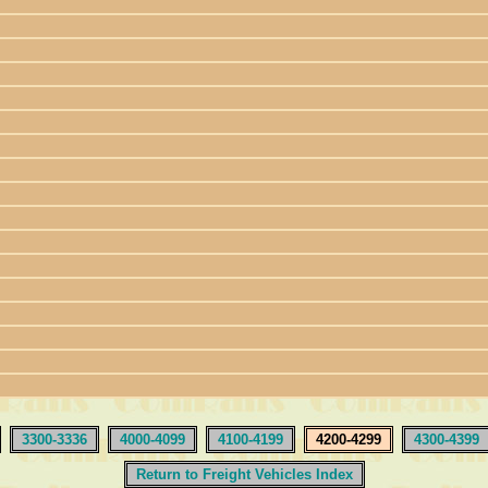
3300-3336
4000-4099
4100-4199
4200-4299
4300-4399
Return to Freight Vehicles Index