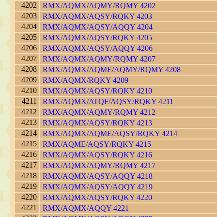
4202
RMX/AQMX/AQMY/RQMY 4202
4203
RMX/AQMX/AQSY/RQKY 4203
4204
RMX/AQMX/AQSY/AQQY 4204
4205
RMX/AQMX/AQSY/RQKY 4205
4206
RMX/AQMX/AQSY/AQQY 4206
4207
RMX/AQMX/AQMY/RQMY 4207
4208
RMX/AQMX/AQME/AQMY/RQMY 4208
4209
RMX/AQMX/RQKY 4209
4210
RMX/AQMX/AQSY/RQKY 4210
4211
RMX/AQMX/ATQF/AQSY/RQKY 4211
4212
RMX/AQMX/AQMY/RQMY 4212
4213
RMX/AQMX/AQSY/RQKY 4213
4214
RMX/AQMX/AQME/AQSY/RQKY 4214
4215
RMX/AQME/AQSY/RQKY 4215
4216
RMX/AQMX/AQSY/RQKY 4216
4217
RMX/AQMX/AQMY/RQMY 4217
4218
RMX/AQMX/AQSY/AQQY 4218
4219
RMX/AQMX/AQSY/AQQY 4219
4220
RMX/AQMX/AQSY/RQKY 4220
4221
RMX/AQMX/AQQY 4221