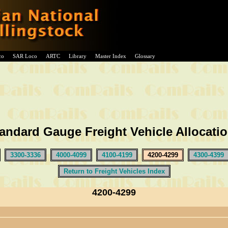
co
SAR Loco
ARTC
Library
Master Index
Glossary
andard Gauge Freight Vehicle Allocati
3300-3336
4000-4099
4100-4199
4200-4299
4300-4399
Return to Freight Vehicles Index
4200-4299