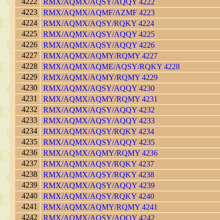
4222
RMX/AQMX/AQSY/AQQY 4222
4223
RMX/AQMX/AQMF/AZMF 4223
4224
RMX/AQMX/AQSY/RQKY 4224
4225
RMX/AQMX/AQSY/AQQY 4225
4226
RMX/AQMX/AQSY/AQQY 4226
4227
RMX/AQMX/AQMY/RQMY 4227
4228
RMX/AQMX/AQME/AQSY/RQKY 4228
4229
RMX/AQMX/AQMY/RQMY 4229
4230
RMX/AQMX/AQSY/AQQY 4230
4231
RMX/AQMX/AQMY/RQMY 4231
4232
RMX/AQMX/AQSY/AQQY 4232
4233
RMX/AQMX/AQSY/AQQY 4233
4234
RMX/AQMX/AQSY/RQKY 4234
4235
RMX/AQMX/AQSY/AQQY 4235
4236
RMX/AQMX/AQMY/RQMY 4236
4237
RMX/AQMX/AQSY/RQKY 4237
4238
RMX/AQMX/AQSY/RQKY 4238
4239
RMX/AQMX/AQSY/AQQY 4239
4240
RMX/AQMX/AQSY/RQKY 4240
4241
RMX/AQMX/AQMY/RQMY 4241
4242
RMX/AQMX/AQSY/AQQY 4242