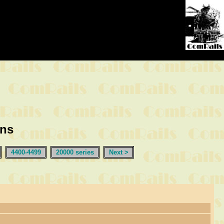
ons
4400-4499
20000 series
Next >