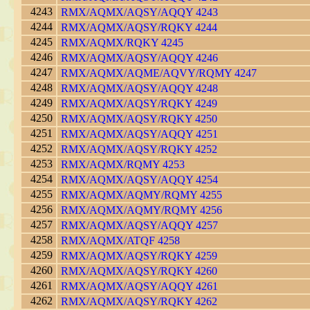
4243
RMX/AQMX/AQSY/AQQY 4243
4244
RMX/AQMX/AQSY/RQKY 4244
4245
RMX/AQMX/RQKY 4245
4246
RMX/AQMX/AQSY/AQQY 4246
4247
RMX/AQMX/AQME/AQVY/RQMY 4247
4248
RMX/AQMX/AQSY/AQQY 4248
4249
RMX/AQMX/AQSY/RQKY 4249
4250
RMX/AQMX/AQSY/RQKY 4250
4251
RMX/AQMX/AQSY/AQQY 4251
4252
RMX/AQMX/AQSY/RQKY 4252
4253
RMX/AQMX/RQMY 4253
4254
RMX/AQMX/AQSY/AQQY 4254
4255
RMX/AQMX/AQMY/RQMY 4255
4256
RMX/AQMX/AQMY/RQMY 4256
4257
RMX/AQMX/AQSY/AQQY 4257
4258
RMX/AQMX/ATQF 4258
4259
RMX/AQMX/AQSY/RQKY 4259
4260
RMX/AQMX/AQSY/RQKY 4260
4261
RMX/AQMX/AQSY/AQQY 4261
4262
RMX/AQMX/AQSY/RQKY 4262