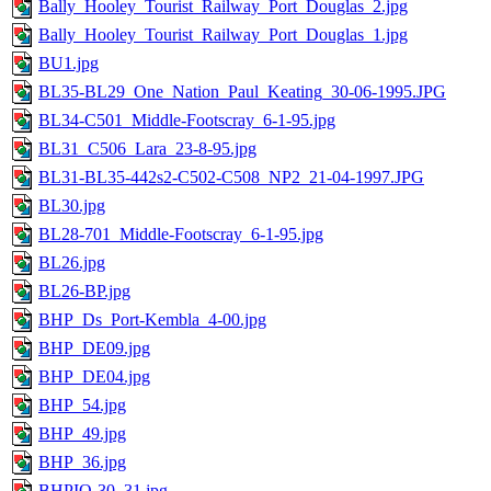
Bally_Hooley_Tourist_Railway_Port_Douglas_2.jpg
Bally_Hooley_Tourist_Railway_Port_Douglas_1.jpg
BU1.jpg
BL35-BL29_One_Nation_Paul_Keating_30-06-1995.JPG
BL34-C501_Middle-Footscray_6-1-95.jpg
BL31_C506_Lara_23-8-95.jpg
BL31-BL35-442s2-C502-C508_NP2_21-04-1997.JPG
BL30.jpg
BL28-701_Middle-Footscray_6-1-95.jpg
BL26.jpg
BL26-BP.jpg
BHP_Ds_Port-Kembla_4-00.jpg
BHP_DE09.jpg
BHP_DE04.jpg
BHP_54.jpg
BHP_49.jpg
BHP_36.jpg
BHPIO-30_31.jpg