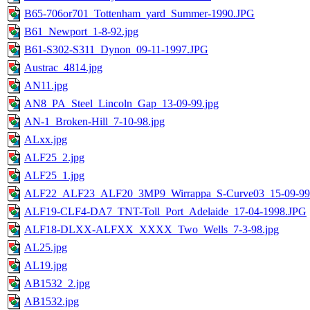
B65-706or701_Tottenham_yard_Summer-1990.JPG
B61_Newport_1-8-92.jpg
B61-S302-S311_Dynon_09-11-1997.JPG
Austrac_4814.jpg
AN11.jpg
AN8_PA_Steel_Lincoln_Gap_13-09-99.jpg
AN-1_Broken-Hill_7-10-98.jpg
ALxx.jpg
ALF25_2.jpg
ALF25_1.jpg
ALF22_ALF23_ALF20_3MP9_Wirrappa_S-Curve03_15-09-99.
ALF19-CLF4-DA7_TNT-Toll_Port_Adelaide_17-04-1998.JPG
ALF18-DLXX-ALFXX_XXXX_Two_Wells_7-3-98.jpg
AL25.jpg
AL19.jpg
AB1532_2.jpg
AB1532.jpg