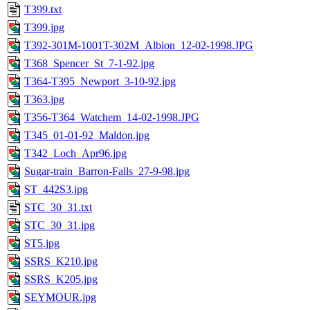
T399.txt
T399.jpg
T392-301M-1001T-302M_Albion_12-02-1998.JPG
T368_Spencer_St_7-1-92.jpg
T364-T395_Newport_3-10-92.jpg
T363.jpg
T356-T364_Watchem_14-02-1998.JPG
T345_01-01-92_Maldon.jpg
T342_Loch_Apr96.jpg
Sugar-train_Barron-Falls_27-9-98.jpg
ST_442S3.jpg
STC_30_31.txt
STC_30_31.jpg
ST5.jpg
SSRS_K210.jpg
SSRS_K205.jpg
SEYMOUR.jpg