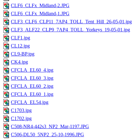
CLF6_CLFx_Midland-2.JPG
CLF6_CLFx_Midland-1.JPG
CLF3_CLF6_CLP11_7AP4_TOLL_Tent_Hill_26-05-01.jpg
CLF3_ALF22_CLP9_7AP4_TOLL_Yorkeys_19-05-01.jpg
CLF1.jpg
CL12.jpg
CL9-BP.jpg
CK4.jpg
CFCLA_EL60_4.jpg
CFCLA_EL60_3.jpg
CFCLA_EL60_2.jpg
CFCLA_EL60_1.jpg
CFCLA_EL54.jpg
C1703.jpg
C1702.jpg
C508-NR4-442s3_NP2_Mar-1197.JPG
C506-DL50_5NP2_25-10-1996.JPG