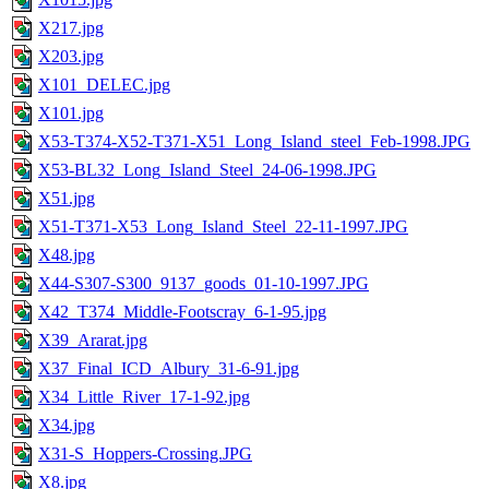
X217.jpg
X203.jpg
X101_DELEC.jpg
X101.jpg
X53-T374-X52-T371-X51_Long_Island_steel_Feb-1998.JPG
X53-BL32_Long_Island_Steel_24-06-1998.JPG
X51.jpg
X51-T371-X53_Long_Island_Steel_22-11-1997.JPG
X48.jpg
X44-S307-S300_9137_goods_01-10-1997.JPG
X42_T374_Middle-Footscray_6-1-95.jpg
X39_Ararat.jpg
X37_Final_ICD_Albury_31-6-91.jpg
X34_Little_River_17-1-92.jpg
X34.jpg
X31-S_Hoppers-Crossing.JPG
X8.jpg