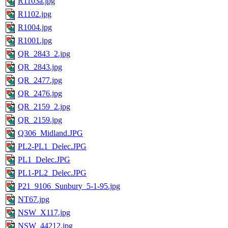
R1103a.jpg
R1102.jpg
R1004.jpg
R1001.jpg
QR_2843_2.jpg
QR_2843.jpg
QR_2477.jpg
QR_2476.jpg
QR_2159_2.jpg
QR_2159.jpg
Q306_Midland.JPG
PL2-PL1_Delec.JPG
PL1_Delec.JPG
PL1-PL2_Delec.JPG
P21_9106_Sunbury_5-1-95.jpg
NT67.jpg
NSW_X117.jpg
NSW_44212.jpg