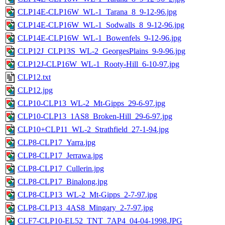
CLP14E-CLP16W_WL-1_Tarana_8_9-12-96.jpg
CLP14E-CLP16W_WL-1_Sodwalls_8_9-12-96.jpg
CLP14E-CLP16W_WL-1_Bowenfels_9-12-96.jpg
CLP12J_CLP13S_WL-2_GeorgesPlains_9-9-96.jpg
CLP12J-CLP16W_WL-1_Rooty-Hill_6-10-97.jpg
CLP12.txt
CLP12.jpg
CLP10-CLP13_WL-2_Mt-Gipps_29-6-97.jpg
CLP10-CLP13_1AS8_Broken-Hill_29-6-97.jpg
CLP10+CLP11_WL-2_Strathfield_27-1-94.jpg
CLP8-CLP17_Yarra.jpg
CLP8-CLP17_Jerrawa.jpg
CLP8-CLP17_Cullerin.jpg
CLP8-CLP17_Binalong.jpg
CLP8-CLP13_WL-2_Mt-Gipps_2-7-97.jpg
CLP8-CLP13_4AS8_Mingary_2-7-97.jpg
CLF7-CLP10-EL52_TNT_7AP4_04-04-1998.JPG