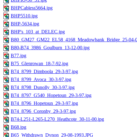
BHPCabless5664.jpg
BHP5510.jpg
BHP-5634.jpg
BHP's_103_at_DELEC.jpg
B80_GM27_GM22_EL58_4168_Meadowbank_Bridge_25-04-0
B80-B74_3986_Goulburn_13-12-00.jpg
B77.jpg
B75_Glenrowan_18-7-92.jpg
B74_8799_Dimboola_29-3-97.jpg
B74_8799_Avoca_30-3-97.jpg
B74_8798_Dunolly_30-3-97.jpg
B74_8797_G540_Hopetoun_29-3-97.jpg
B74_8796_Hopetoun_29-3-97.jpg
B74_8796_Coronby_29-3-97.jpg
B74-L251-L265-L270_Heathcote_30-11-00.jpg
B68.jpg
B65_Withdrawn_Dynon_29-08-1993.JPG