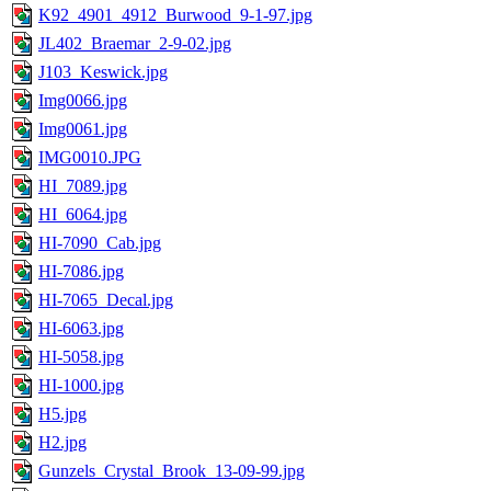
K92_4901_4912_Burwood_9-1-97.jpg
JL402_Braemar_2-9-02.jpg
J103_Keswick.jpg
Img0066.jpg
Img0061.jpg
IMG0010.JPG
HI_7089.jpg
HI_6064.jpg
HI-7090_Cab.jpg
HI-7086.jpg
HI-7065_Decal.jpg
HI-6063.jpg
HI-5058.jpg
HI-1000.jpg
H5.jpg
H2.jpg
Gunzels_Crystal_Brook_13-09-99.jpg