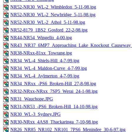
NR52-NR30_WL-2_Wimbledon_5-11-98.jpg
NR52-NR30_WL-2_Newbridge_5-11-98.jpg
NR52-NR30_WL-2_Athol_5-11-98.jpg
NR52-8179_1BS2_Gosford_22-2-98.jpg
NR44-NR54_Wingello_4-00.jpg
NR43_NR37_6MP7_Approaching_Lake_Knockout_Causeway_1
NR38-NRxx-81xx_Towrang.jpg
NR34_WL-4_Shiels-Hill_4-7-99.jpg
NR34_WL-4_Maldon-Curve_4-7-99.jpg
NR34_WL-4_Aylmerton_4-7-99.jpg
NR34_NRxx_-PS6_Broken-Hill_27-8-98.jpg
NR32-NRxx-NRxx_7SP5_Werai_24-1-98.jpg
NR31_Wauchope.JPG
NR31-NR53_-PS6_Broken-Hill_14-10-98.jpg
NR30_WL-3_Sydney.JPG
NR30-NRxx_4AS8_Thackaringa_7-10-98.jpg
NR26_NR85_NR102_NR101_7PS6_Menindee_30-6-97.jpg