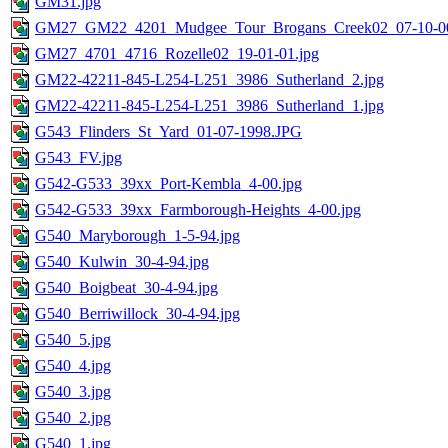
GM31.jpg
GM27_GM22_4201_Mudgee_Tour_Brogans_Creek02_07-10-00
GM27_4701_4716_Rozelle02_19-01-01.jpg
GM22-42211-845-L254-L251_3986_Sutherland_2.jpg
GM22-42211-845-L254-L251_3986_Sutherland_1.jpg
G543_Flinders_St_Yard_01-07-1998.JPG
G543_FV.jpg
G542-G533_39xx_Port-Kembla_4-00.jpg
G542-G533_39xx_Farmborough-Heights_4-00.jpg
G540_Maryborough_1-5-94.jpg
G540_Kulwin_30-4-94.jpg
G540_Boigbeat_30-4-94.jpg
G540_Berriwillock_30-4-94.jpg
G540_5.jpg
G540_4.jpg
G540_3.jpg
G540_2.jpg
G540_1.jpg