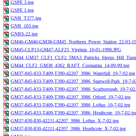
GSPE 3.jpg
GSPE 1.jpg
GNR_T377.jpg
GNR_103.jpg
GNRS-22.jpg
GM46-GM40-GM38-GM45_Northern_Power_Station_22-03-1
GM45-CLP13-GM47-ALF25_Virginia_10-01-1998.JPG
GM44_GM37_CLF1_CLF2_5MA3_Patricks_Sleeps_Hill_Tunnel
GM44_CLF2_GM38_4362_RAFT_Coonamia_14-09-99.jpg
GM37-845-833-T409-T390-42207_3986_Waterfall_19-7-02.jpg
GM37-845-833-T409-T390-42207_3986_Stanwell-Park_19-7-02
GM37-845-833-T409-T390-42207_3986_Scarborough_19-7-02.
GM37-845-833-T409-T390-42207_3986_Otford_19-7-02.jpg
GM37-845-833-T409-T390-42207_3986_Loftus_19-7-02.jpg
GM37-845-833-T409-T390-42207_3986_Heathcote_19-7-02.jp
GM37-830-830-42211-42207_3986_Loftus_X-7-02.jpg
GM37-830-830-42211-42207_3986_Heathcote_X-7-02.jpg