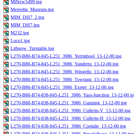
MtNew5499.jpg
Merredin_Museum.jpg
MIM_DH7_2.jpg
MIM_DH7.jpg
M232.jpg
Loco1.jpg
Lithgow_Turntable.jpg
L270-B80-B74-845-L251_3986_Yerrinbool_13-12-00.jpg
L270-B80-B74-845-L251_3986_Yanderra_13-12-00.jpg
L270-B80-B74-845-L251_3986_Wingello_13-12-00.jpg
L270-B80-B74-845-L251_3986_Towrang_13-12-00.jpg
L270-B80-B74-845-L251_3986_Exeter_13-12-00.jpg
L270-B80-B74-838-845-L251_3986_Yass-Junction_13-12-00.jp
L270-B80-B74-838-845-L251_3986_Gunning_13-12-00.jpg
L270-B80-B74-838-845-L251_3986_Cullerin-V_13-12-00.jpg
L270-B80-B74-838-845-L251_3986_Cullerin-H_13-12-00.jpg
L270-B80-B74-838-845-L251_3986_Coolalie_13-12-00.jpg
L270-B80-B74-838-845-L251_3986_Breadalbane_13-12-00.jpg