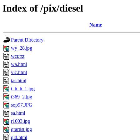
Index of /pix/diesel
Name
Parent Directory
wy_28.jpg
wcr.txt
wa.html
vic.html
tas.html
t_h_h_1.jpg
t369_2.jpg
sop97.JPG
sa.html
r1003.jpg
qrartist.jpg
qld.html