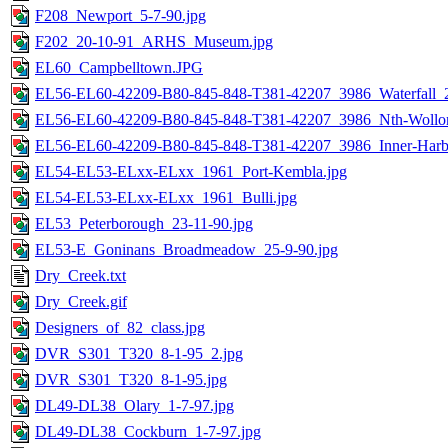
F208_Newport_5-7-90.jpg
F202_20-10-91_ARHS_Museum.jpg
EL60_Campbelltown.JPG
EL56-EL60-42209-B80-845-848-T381-42207_3986_Waterfall_2
EL56-EL60-42209-B80-845-848-T381-42207_3986_Nth-Wollon
EL56-EL60-42209-B80-845-848-T381-42207_3986_Inner-Harbo
EL54-EL53-ELxx-ELxx_1961_Port-Kembla.jpg
EL54-EL53-ELxx-ELxx_1961_Bulli.jpg
EL53_Peterborough_23-11-90.jpg
EL53-E_Goninans_Broadmeadow_25-9-90.jpg
Dry_Creek.txt
Dry_Creek.gif
Designers_of_82_class.jpg
DVR_S301_T320_8-1-95_2.jpg
DVR_S301_T320_8-1-95.jpg
DL49-DL38_Olary_1-7-97.jpg
DL49-DL38_Cockburn_1-7-97.jpg