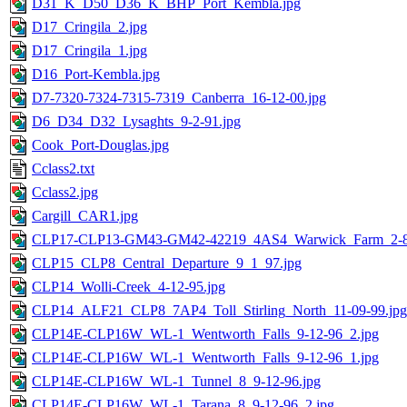
D31_K_D50_D36_K_BHP_Port_Kembla.jpg
D17_Cringila_2.jpg
D17_Cringila_1.jpg
D16_Port-Kembla.jpg
D7-7320-7324-7315-7319_Canberra_16-12-00.jpg
D6_D34_D32_Lysaghts_9-2-91.jpg
Cook_Port-Douglas.jpg
Cclass2.txt
Cclass2.jpg
Cargill_CAR1.jpg
CLP17-CLP13-GM43-GM42-42219_4AS4_Warwick_Farm_2-8-
CLP15_CLP8_Central_Departure_9_1_97.jpg
CLP14_Wolli-Creek_4-12-95.jpg
CLP14_ALF21_CLP8_7AP4_Toll_Stirling_North_11-09-99.jpg
CLP14E-CLP16W_WL-1_Wentworth_Falls_9-12-96_2.jpg
CLP14E-CLP16W_WL-1_Wentworth_Falls_9-12-96_1.jpg
CLP14E-CLP16W_WL-1_Tunnel_8_9-12-96.jpg
CLP14E-CLP16W_WL-1_Tarana_8_9-12-96_2.jpg