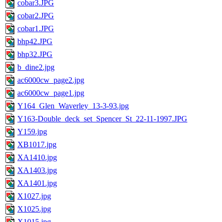
cobar3.JPG
cobar2.JPG
cobar1.JPG
bhp42.JPG
bhp32.JPG
b_dine2.jpg
ac6000cw_page2.jpg
ac6000cw_page1.jpg
Y164_Glen_Waverley_13-3-93.jpg
Y163-Double_deck_set_Spencer_St_22-11-1997.JPG
Y159.jpg
XB1017.jpg
XA1410.jpg
XA1403.jpg
XA1401.jpg
X1027.jpg
X1025.jpg
X1015.jpg