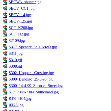
SECWA_shunter.jpg
SECV_CC1.jpg
SECV_14.jpg
SECV-125.jpg
SCT_K208.jpg
SCT_H2.jpg
S2109.jpg
S317_Spencer_St_19-8-93.jpg
S311.jpg
S310.gif
S308.gif
S302_Hoppers_Crossing.jpg
S300_Bendigo_25-3-95.jpg
S300_14-4-99_Spencer_Street.jpg
S17_7344-7304_Sutherland.jpg
RTS_J104.jpg
RT25.jpg