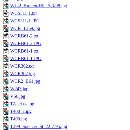
WL-2_Broken-Hill_5-3-98.jpg
WCS311-1.txt
WCS311-1.JPG
WCR_T369.jpg
WCRB61-2.txt
WCRB61-2.JPG
WCRB61-1.txt
WCRB61-1.JPG
WCR302.txt
WCR302.jpg
WCR2_B61.jpg
W243.jpg
V56.jpg
TA_class.jpg
T400_2.jpg
T400.jpg
T399_Spencer_St_22-7-95.jpg