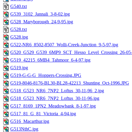
G540.txt
G539_3102_Jannali_3-8-02.jpg
G528_Maryborough_24-9-95.jpg
G528.txt
G528.jpg
G522-NR6_8502-8507_Wolli-Creek-Junction_9-5-97.jpg
G520_G529_G539_6MP9_SCT_Hesso_Level_Crossing_26-05-
G519_42215_6MB4_Tahmoor_6-4-97.jpg
G519.jpg
G519-G-G-G_Hoppers-Crossing.JPG
G519-8046-8176-BL30-BL28-42213_Shunting_Oct-1996.JPG
G518_G523_NR6_7NP2_Loftus_30-11-96_2.jpg
G518_G523_NR6_7NP2_Loftus_30-11-96.jpg
G517_8169_1PN2_Meadowbank_8-1-97.jpg
G517_81_G_81_Victoria_4-94.jpg
G516_Macarthur.jpg
G513NthC.jpg