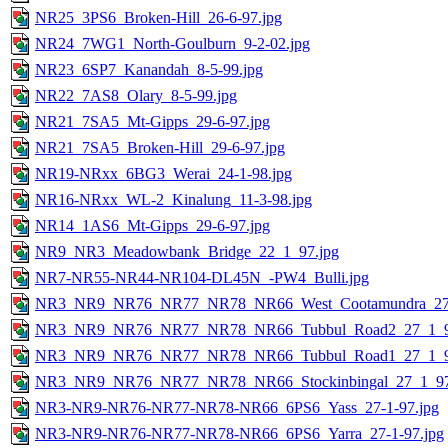
NR25_3PS6_Broken-Hill_26-6-97.jpg
NR24_7WG1_North-Goulburn_9-2-02.jpg
NR23_6SP7_Kanandah_8-5-99.jpg
NR22_7AS8_Olary_8-5-99.jpg
NR21_7SA5_Mt-Gipps_29-6-97.jpg
NR21_7SA5_Broken-Hill_29-6-97.jpg
NR19-NRxx_6BG3_Werai_24-1-98.jpg
NR16-NRxx_WL-2_Kinalung_11-3-98.jpg
NR14_1AS6_Mt-Gipps_29-6-97.jpg
NR9_NR3_Meadowbank_Bridge_22_1_97.jpg
NR7-NR55-NR44-NR104-DL45N_-PW4_Bulli.jpg
NR3_NR9_NR76_NR77_NR78_NR66_West_Cootamundra_27_
NR3_NR9_NR76_NR77_NR78_NR66_Tubbul_Road2_27_1_9
NR3_NR9_NR76_NR77_NR78_NR66_Tubbul_Road1_27_1_9
NR3_NR9_NR76_NR77_NR78_NR66_Stockinbingal_27_1_97
NR3-NR9-NR76-NR77-NR78-NR66_6PS6_Yass_27-1-97.jpg
NR3-NR9-NR76-NR77-NR78-NR66_6PS6_Yarra_27-1-97.jpg