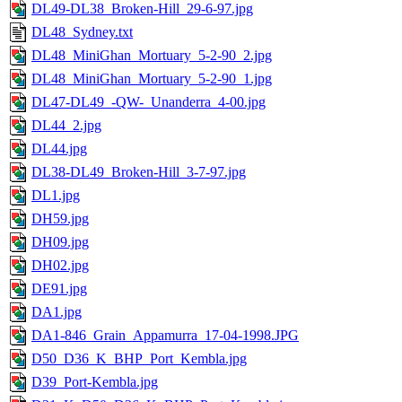
DL49-DL38_Broken-Hill_29-6-97.jpg
DL48_Sydney.txt
DL48_MiniGhan_Mortuary_5-2-90_2.jpg
DL48_MiniGhan_Mortuary_5-2-90_1.jpg
DL47-DL49_-QW-_Unanderra_4-00.jpg
DL44_2.jpg
DL44.jpg
DL38-DL49_Broken-Hill_3-7-97.jpg
DL1.jpg
DH59.jpg
DH09.jpg
DH02.jpg
DE91.jpg
DA1.jpg
DA1-846_Grain_Appamurra_17-04-1998.JPG
D50_D36_K_BHP_Port_Kembla.jpg
D39_Port-Kembla.jpg