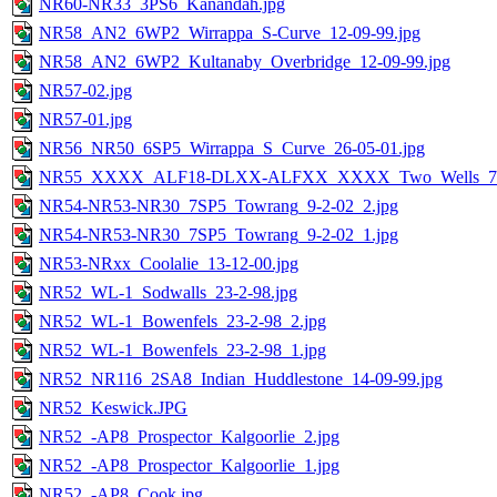
NR60-NR33_3PS6_Kanandah.jpg
NR58_AN2_6WP2_Wirrappa_S-Curve_12-09-99.jpg
NR58_AN2_6WP2_Kultanaby_Overbridge_12-09-99.jpg
NR57-02.jpg
NR57-01.jpg
NR56_NR50_6SP5_Wirrappa_S_Curve_26-05-01.jpg
NR55_XXXX_ALF18-DLXX-ALFXX_XXXX_Two_Wells_7-3
NR54-NR53-NR30_7SP5_Towrang_9-2-02_2.jpg
NR54-NR53-NR30_7SP5_Towrang_9-2-02_1.jpg
NR53-NRxx_Coolalie_13-12-00.jpg
NR52_WL-1_Sodwalls_23-2-98.jpg
NR52_WL-1_Bowenfels_23-2-98_2.jpg
NR52_WL-1_Bowenfels_23-2-98_1.jpg
NR52_NR116_2SA8_Indian_Huddlestone_14-09-99.jpg
NR52_Keswick.JPG
NR52_-AP8_Prospector_Kalgoorlie_2.jpg
NR52_-AP8_Prospector_Kalgoorlie_1.jpg
NR52_-AP8_Cook.jpg