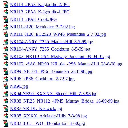
NR113_2PA8_Kalgoorlie-2.JPG
NR113_2PA8_Kalgoorlie-1.JPG
NR113_2PA8_Cook.JPG
NR111-8120_Menindee_2-7-02.jpg
NR111-8120_EC2528_WP46_Menindee_2-7-02.jpg
NR104-AN6Y_7255_Manna-Hill_8-5-99.jpg
NR104-AN6Y_7255_Cockburn_8-5-99.jpg
NR103_NR119_PS4_Medway_Junction_09-04-01.jpg
NR102_-SA8_NR99_NR104_-PS6_Manna-Hill_28-8-98.jpg
NR99_NR104_-PS6_Kanandah_28-8-98.jpg
NR96_2PS6_Cockburn_2-7-97.jpg
NR96.jpg
NR94-NR90_XXXXX_Sleeps_Hill_7-3-98.jpg
NR88_NR25_NR112_4PM5_Murray_Bridge_16-09-99.jpg
NR87-NR-DL_Keswick.jpg
NR85_XXXX_Adelaide-Hills_7-3-98.jpg
NR82-8102_-WQ-_Dombarton_4-00.jpg