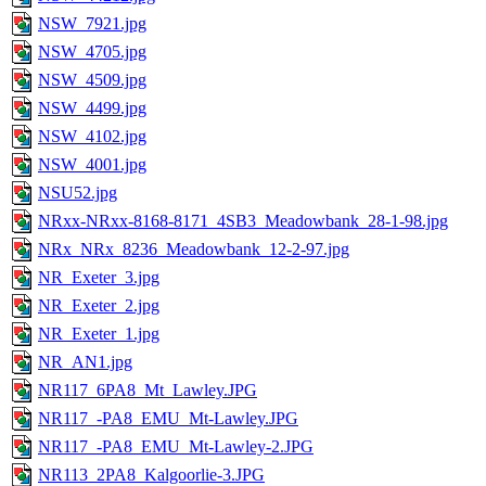
NSW_7921.jpg
NSW_4705.jpg
NSW_4509.jpg
NSW_4499.jpg
NSW_4102.jpg
NSW_4001.jpg
NSU52.jpg
NRxx-NRxx-8168-8171_4SB3_Meadowbank_28-1-98.jpg
NRx_NRx_8236_Meadowbank_12-2-97.jpg
NR_Exeter_3.jpg
NR_Exeter_2.jpg
NR_Exeter_1.jpg
NR_AN1.jpg
NR117_6PA8_Mt_Lawley.JPG
NR117_-PA8_EMU_Mt-Lawley.JPG
NR117_-PA8_EMU_Mt-Lawley-2.JPG
NR113_2PA8_Kalgoorlie-3.JPG