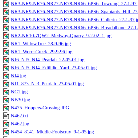
NR3-NR9-NR76-NR77-NR78-NR66_6PS6_Towrang_27-1-97.
NR3-NR9-NR76-NR77-NR78-NR66_6PS6_Spaniards_Hill_27-
NR3-NR9-NR76-NR77-NR78-NR66_6PS6_Cullerin_27-1-97.j
NR3-NR9-NR76-NR77-NR78-NR66_6PS6_Breadalbane_27-1-
NR2-NR10-7QW2_Medway-Quarry_9-2-02_1.jpg
NR1_WillowTree_28-9-96.jpg
NR1_WerrisCreek_29-9-96.jpg
NJ6_NJ5_NJ4_Pearlah_22-05-01.jpg
NJ6_NJ5_NJ4_Edillilie_Yard_23-05-01.jpg
NJ4.jpg
NJ1_873_NJ3_Pearlah_23-05-01.jpg
NC1.jpg
NB30.jpg
N475_Hoppers-Crossing.JPG
N462.txt
N462.jpg
N454_8141_Middle-Footscray_9-1-95.jpg