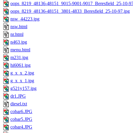
oops_8219_48136-48151_9015-9001-9017_Beresfield_25-10-97
oops_8219_48136-48151_3801-4833_Beresfield_25-10-97.jpg
nsw_44223.jpg
nsw.html
nr.html
n463.jpg
menu.html
m231.jpg
hi6061.jpg
g_x_x_2.jpg
g_x_x_1.jpg
g521y157.jpg
dr1.JPG
diesel.txt
cobar6.JPG
cobar5.JPG
cobar4.JPG